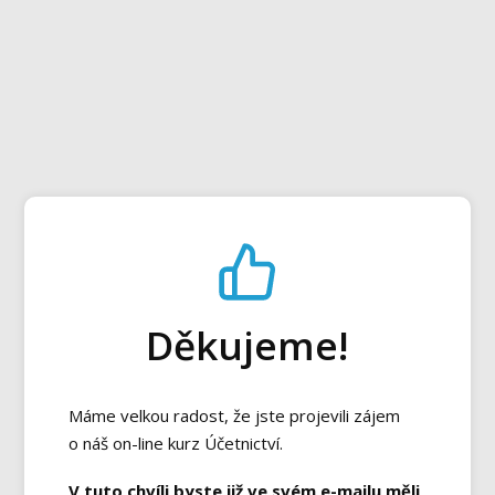
Děkujeme!
Máme velkou radost, že jste projevili zájem
o náš on-line kurz Účetnictví.
V tuto chvíli byste již ve svém e-mailu měli